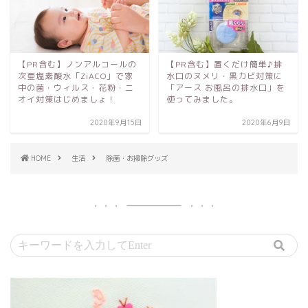
【PR含む】ノンアルコールの
【PR含む】置くだけ簡単♪排
次亜塩素酸水「ZiACO」で家
水口のヌメリ・黒カビ対策に
中の菌・ウィルス・花粉・ニ
「アース お風呂の排水口」を
オイ対策はじめましょ！
使ってみました。
2020年9月15日
2020年6月9日
HOME
生活
除菌・お掃除グッズ