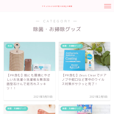
ナチュラルママの子育てお役立ち情報
― CATEGORY ―
除菌・お掃除グッズ
生活
除菌・お掃除グッズ
【PR含む】肌にも環境にやさ
【PR含む】Zeus Clearでドア
しいお洗濯☆洗濯板＆無添加
ノブや蛇口など家中のウイル
固型石けんで泥汚れスッキ
ス対策がサクッと完了！
リ！！
2021年5月31日
2021年2月5日
除菌・お掃除グッズ
除菌・お掃除グッズ