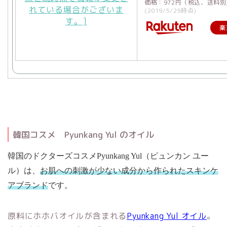
価格：972円（税込、送料別
(2019/5/29時点)
楽
韓国コスメ Pyunkang Yul のオイル
韓国のドクターズコスメPyunkang Yul（ピュンカン ユー
ル）は、
お肌への刺激が少ない成分から作られたスキンケ
アブランド
です。
原料にホホバオイルが含まれる
Pyunkang Yul オイル
。