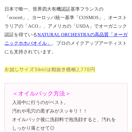
日本で唯一、世界四大有機認証基準フランスの
「ecocert」、ヨーロッパ統一基準「COSMOS」、オースト
ラリアの「ACO」、アメリカの「USDA」でオーガニック
認証を得ている
NATURAL ORCHESTRAの高品質「オーガ
ニックホホバオイル」
。プロのメイクアップアーティスト
にも支持されています。
お試しサイズ34mlは税抜き価格2,778円
＜オイルパック方法＞
入浴中に行うのがベスト。
汚れや毛穴の黒ずみがスッキリ！！
オイルパック後に洗顔料で泡洗顔すると、汚れを
しっかり落とせて◎