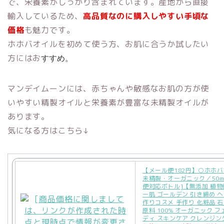
で、栄養素がしっかり含まれています。産地から直接
輸入しているため、
高品質なのに購入しやすい手頃な
価格
も魅力です。
ホホバオイルを初めて使う方、お肌に合うか試したい
方にはお
すすめ。
マンデイムーンには、赤ちゃんや敏感なお肌の方が使
いやすい精製オイルと栄養素が豊富な未精製オイルが
あります。
気になる方はこちら↓
【メール便182円】○ホホ
未精製・オーガニック／50m
便対応ボトル]【無添加 植物
ー肌 ゴールデン 引き締め ヘ
作りコスメ 手作り 化粧品 石
原料 100% オーガニック フ
ディ スキンケア クレンジン