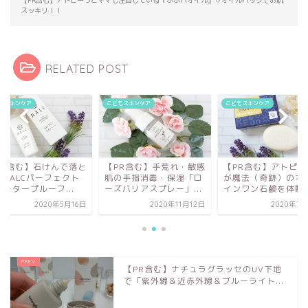
【PR含む】アトピーっこママも注目している『ホホバオイル』♡オイルパックでお肌
スッキリ！！
RELATED POST
もスキンケア
こどもスキンケア
こどもスキンケア
PR含む】手荒れ・敏感
【PR含む】アトピーっ子
【PR含む】石けんで
の手指消毒・保湿「ロ
が魔法（奇跡）のオール
せるNALCパーフェ
ズバリアスプレー」...
インワン石鹸を体験！...
ウォータープルーフ..
2020年11月12日
2020年7月29日
2020年5
【PR含む】ナチュラグラッセのUV下地
で「紫外線＆近赤外線＆ブルーライト...