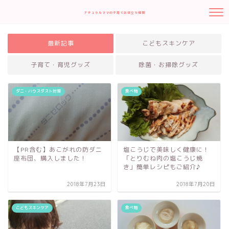
ナチュラルママの子育てお役立ち情報
最新記事
こどもスキンケア
子育て・育児グッズ
除菌・お掃除グッズ
ダニ・ハウスダスト対策
食べ物
【PR含む】あこがれの防ダニ
塩こうじで美味しく健康に！
座布団、購入しました！
「とりむね肉の塩こうじ焼
き」簡単レシピもご紹介♪
2018年7月23日
2018年7月20日
こどもスキンケア
食べ物