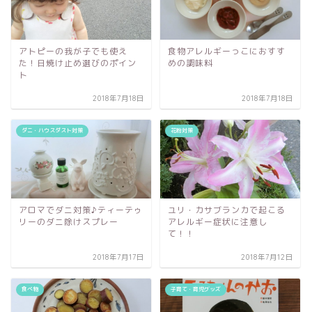
アトピーの我が子でも使え
食物アレルギーっこにおすす
た！日焼け止め選びのポイン
めの調味料
ト
2018年7月18日
2018年7月18日
ダニ・ハウスダスト対策
花粉対策
アロマでダニ対策♪ティーテゥ
ユリ・カサブランカで起こる
リーのダニ除けスプレー
アレルギー症状に注意し
て！！
2018年7月17日
2018年7月12日
食べ物
子育て・育児グッズ