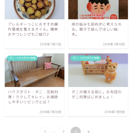
アレルギーっこにおすすめ腸
体の悩みも前向きに考えられ
内環境を整えるオイル。簡単
る。親子で読んでほしい絵
おやつレシピもご紹介♪
本。
2018年7月11日
2018年7月10日
ダニ・ハウスダスト対策
ダニ・ハウスダスト対策
ハウスダスト・ダニ・花粉対
ダニが増える前に。お布団の
策！ラクしてキレイ。お掃除
ダニ対策はじめましょ！
しやすいリビングとは？
2018年7月10日
2018年7月9日
...
1
7
8
9