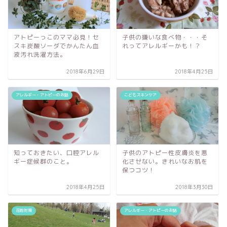
アトピーっこのママ必見！セ
子供の嫌いな食べ物・・・そ
スキ炭酸ソーダでかんたん血
れってアレルギーかも！？
液汚れ洗濯方法。
2018年6月29日
2018年4月25日
アレルギー・アトピーのお話
こどもスキンケア
知っておきたい、口腔アレル
子供のアトピー性皮膚炎を悪
ギー症候群のこと。
化させない。きれいなお肌を
保つコツ！
2018年4月25日
2018年3月30日
花粉対策
アレルギー・アトピーのお話