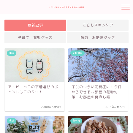
ナチュラルママの子育てお役立ち情報
最新記事
こどもスキンケア
子育て・育児グッズ
除菌・お掃除グッズ
生活
花粉対策
アトピーっこの下着選びのポ
子供のつらい花粉症に！今日
イントはこの３つ！
からできるお部屋の花粉対
策 お部屋の見直し編
2018年7月9日
2018年7月6日
生活
食べ物